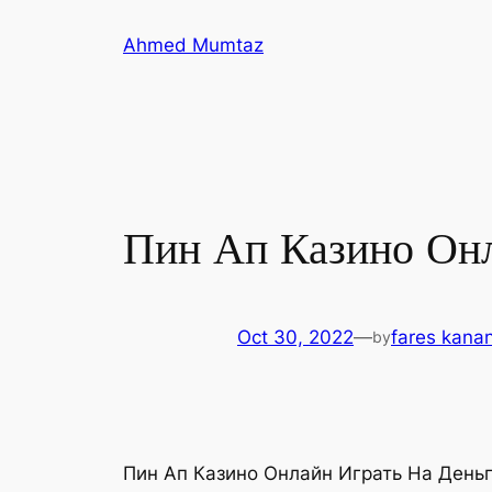
Skip
Ahmed Mumtaz
to
content
Пин Ап Казино Онл
Oct 30, 2022
—
fares kanan
by
Пин Ап Казино Онлайн Играть На Деньги