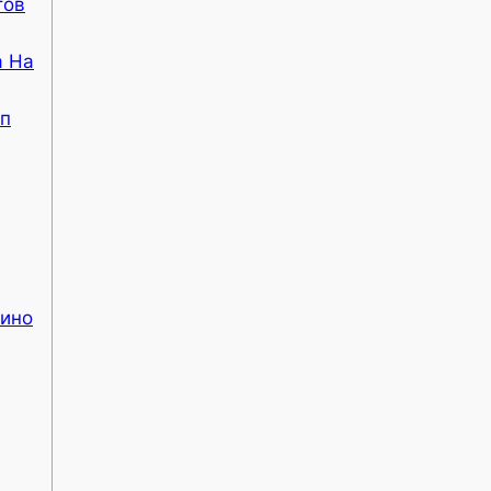
тов
а На
Ап
зино