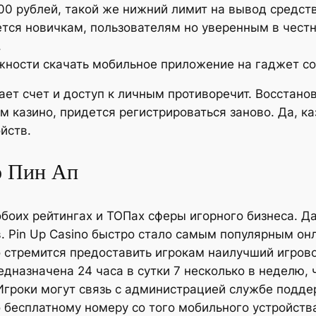
00 рублей, такой же нижний лимит на вывод средств
тся новичкам, пользователям но уверенным в честн
.
жности скачать мобильное приложение на гаджет со 
ет счет и доступ к личным противоречит. Восстанови
м казино, придется регистрироваться заново. Да, к
йств.
о Пин Ап
боих рейтингах и ТОПах сферы игорного бизнеса. Да
. Pin Up Casino быстро стало самым популярным онл
no стремится предоставить игрокам наилучший игро
дназначена 24 часа в сутки 7 несколько в неделю,
Игроки могут связь с администрацией службе подде
о бесплатному номеру со того мобильного устройств