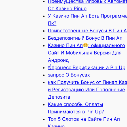
Преимущества Игровых Автома
От Казино Pinup
У Казино Пин Ап Есть Программ
Пк?
Приветственные Бонусы В Пин 
Бездепозитный Бонус В Пин Ап
Казино Пин Ап
: официального
Сайт И Мобильная Версия Для
Андроид
☝процесс Верификации а Pin Up
запрос О Бонусах
как Получить Бонус от Пинап Ка
и Регистрацию Или Пополнение
Депозита
Какие способы Оплаты
Принимаются в Pin Up?
Топ 5 Слотов на Сайте Пин Ап
Казино