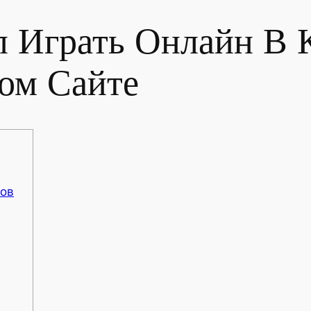
 Играть Онлайн В 
ом Сайте
тов