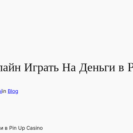
айн Играть На Деньги в P
i
in
Blog
 в Pin Up Casino