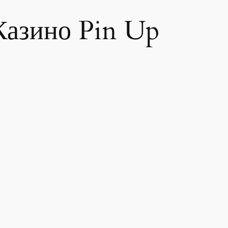
Казино Pin Up