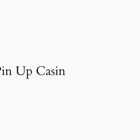
in Up Casin