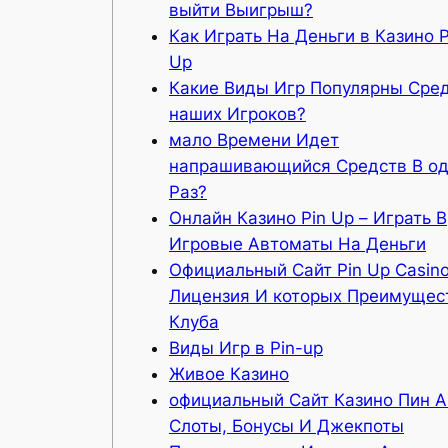
выйти Выигрыш?
Как Играть На Деньги в Казино P
Up
Какие Виды Игр Популярны Сре
наших Игроков?
мало Времени Идет
напрашивающийся Средств В о
Раз?
Онлайн Казино Pin Up – Играть В
Игровые Автоматы На Деньги
Официальный Сайт Pin Up Casino
Лицензия И которых Преимущес
Клуба
Виды Игр в Pin-up
Живое Казино
официальный Сайт Казино Пин А
Слоты, Бонусы И Джекпоты