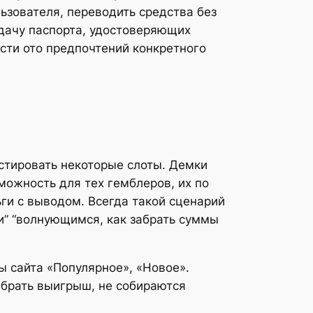
зователя, переводить средства без
дачу паспорта, удостоверяющих
сти ото предпочтений конкретного
стировать некоторые слоты. Демки
можность для тех гемблеров, их по
ньги с выводом. Всегда такой сценарий
и” “волнующимся, как забрать суммы
ы сайта «Популярное», «Новое».
 брать выигрыш, не собираются