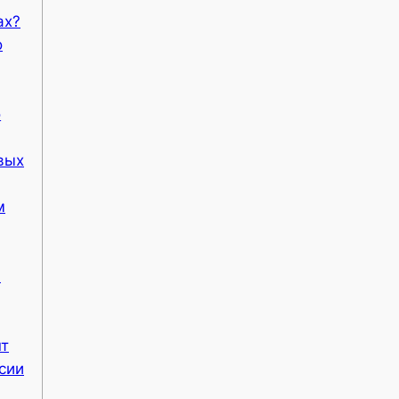
ах?
о
о
вых
м
м
нт
сии